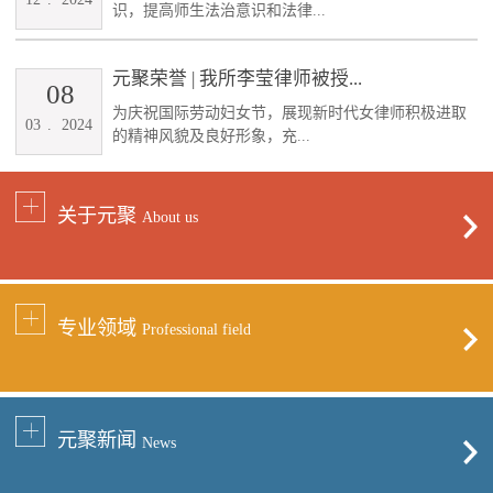
识，提高师生法治意识和法律...
元聚荣誉 | 我所李莹律师被授...
08
为庆祝国际劳动妇女节，展现新时代女律师积极进取
03
.
2024
的精神风貌及良好形象，充...
关于元聚
About us
专业领域
Professional field
元聚新闻
News