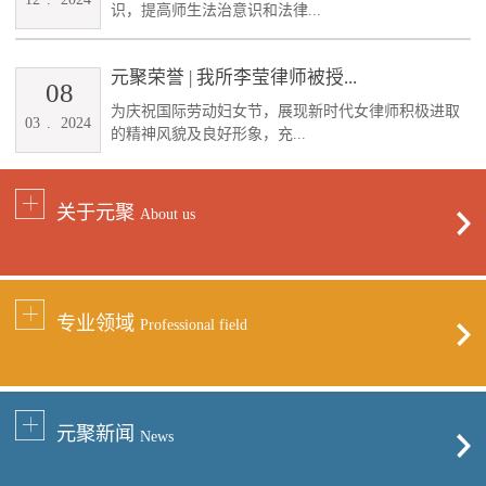
识，提高师生法治意识和法律...
元聚荣誉 | 我所李莹律师被授...
08
为庆祝国际劳动妇女节，展现新时代女律师积极进取
03
.
2024
的精神风貌及良好形象，充...
关于元聚
About us
专业领域
Professional field
元聚新闻
News