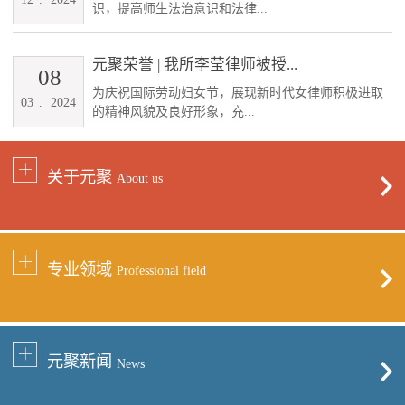
识，提高师生法治意识和法律...
元聚荣誉 | 我所李莹律师被授...
08
为庆祝国际劳动妇女节，展现新时代女律师积极进取
03
.
2024
的精神风貌及良好形象，充...
关于元聚
About us
专业领域
Professional field
元聚新闻
News