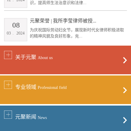
识，提高师生法治意识和法律...
元聚荣誉 | 我所李莹律师被授...
08
为庆祝国际劳动妇女节，展现新时代女律师积极进取
03
.
2024
的精神风貌及良好形象，充...
关于元聚
About us
专业领域
Professional field
元聚新闻
News