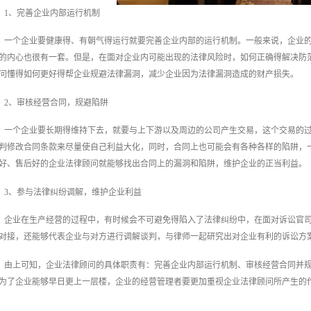
1、完善企业内部运行机制
一个企业要健康得、有朝气得运行就要完善企业内部的运行机制。一般来说，企业
的内心也很有一套。但是，在面对企业内可能出现的法律风险时，如何正确得解决防
问懂得如何更好得帮企业规避法律漏洞，减少企业因为法律漏洞造成的财产损失。
2、审核经营合同，规避陷阱
一个企业要长期得维持下去，就要与上下游以及周边的公司产生交易，这个交易的
判修改合同条款来尽量使自己利益大化，同时，合同上也可能会有各种各样的陷阱，
好、售后好的企业法律顾问就能够找出合同上的漏洞和陷阱，维护企业的正当利益。
3、参与法律纠纷调解，维护企业利益
企业在生产经营的过程中，有时候会不可避免得陷入了法律纠纷中，在面对诉讼官
对接，还能够代表企业与对方进行调解谈判，与律师一起研究出对企业有利的诉讼方
由上可知，企业法律顾问的具体职责有：完善企业内部运行机制、审核经营合同并
为了企业能够早日更上一层楼，企业的经营管理者要更加重视企业法律顾问所产生的