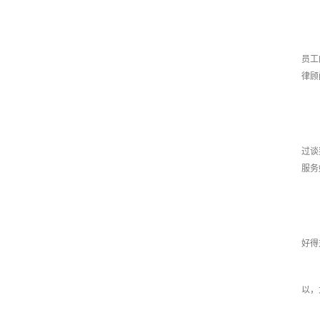
员工
律顾
过谈
服务
好得
以，