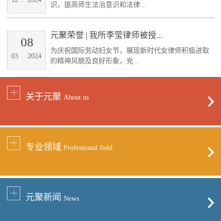
识，提高师生法治意识和法律...
元聚荣誉 | 我所李莹律师被授...
08
为庆祝国际劳动妇女节，展现新时代女律师积极进取
03
.
2024
的精神风貌及良好形象，充...
关于元聚
About us
专业领域
Professional field
元聚新闻
News