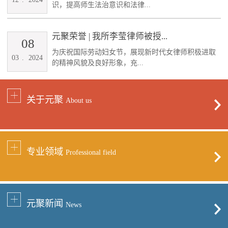
识，提高师生法治意识和法律...
元聚荣誉 | 我所李莹律师被授...
08
为庆祝国际劳动妇女节，展现新时代女律师积极进取
03
.
2024
的精神风貌及良好形象，充...
关于元聚
About us
专业领域
Professional field
元聚新闻
News