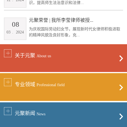
识，提高师生法治意识和法律...
元聚荣誉 | 我所李莹律师被授...
08
为庆祝国际劳动妇女节，展现新时代女律师积极进取
03
.
2024
的精神风貌及良好形象，充...
关于元聚
About us
专业领域
Professional field
元聚新闻
News