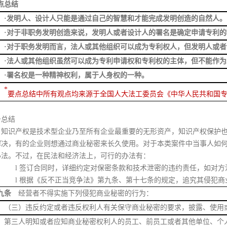
点总结
·发明人、设计人只能是通过自己的智慧和才能完成发明创造的自然人。
·
对于非职务发明创造来说，发明人或者设计人的署名是确定申请专利的
·对于职务发明而言，法人或其他组织可以成为专利权人，但发明人或
·法人或其他组织虽然可以成为专利申请权和专利权的主体，但不能作
·署名权是一种精神权利，属于人身权的一种
。
*
要点总结中所有观点均来源于全国人大法工委员会《
中华人民共和国
务总结
知识产权是技术型企业乃至所有企业最重要的无形资产，知识产权保护
解决，有的企业则想通过商业秘密来长久使用。对于本类案件中当事人如
办法。不过，在民法和经济法上，可行的办法有：
l
签订合同时，详细约定对保密条款和技术泄密的违约责任，如对方
l
根据《反不正当竞争法》第九条、第十七条的规定，追究其侵犯商
九条
经营者不得实施下列侵犯商业秘密的行为：
三）违反约定或者违反权利人有关保守商业秘密的要求，披露、使用或
三人明知或者应知商业秘密权利人的员工、前员工或者其他单位、个人