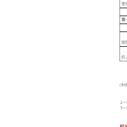
使
本
第
经
因
按
经
的
(未
上一
下一
相