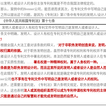
再以发明人或设计人的身份主张专利权属是不符合我国法律规定的
。
那么，案例中的
Brenner公司，能否退而求其次，在专利文件中写明自
之所以提出这个问题，是因为《专利法》第
17条中有专利的发明人/设
《中华人民共和国专利法》第十七条
发明人或者设计人有权在专利文件中写明自己是发明人或者设计人。
条文中明确，发明人、设计人有权在专利文件中写明自己是发明人或设
权！
根据全国人大法工委对该条款的释义，
“
对于非职务发明创造来说，发明
利权归属的依据。
对于职务发明创造，
虽然申请专利的权利和专利权并不
或者设计人在专利文件中署名的权利，
本法仍然赋予发明人或者设计人在
作出了实质性贡献。
……
署名权是一种精神权利，属于人身权的一种
。
…
该条款是为职务发明设计的，而且这里所说的发明人
或者设计人是自然人
，在此情形下，发明人或者设计人的署名就是确定申请专利的权利和专利
nner公司
也不享有在专利文件中写明自己是发明人或者设计人的权利。
此外，还需要注意的是，《专利法》第六条明文规定，职务发明创造申
设计人，这也表明
法人或其他组织虽然可以成为专利申请权和专利权的主
人只能是通过自己的智慧和才能完成发明创造的自然人。