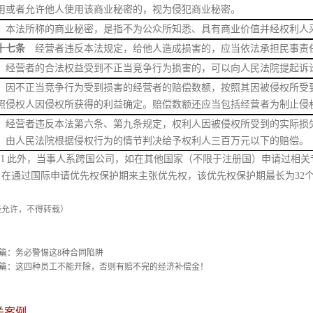
用或者允许他人使用该商业秘密的，视为侵犯商业秘密。
法所称的商业秘密，是指不为公众所知悉、具有商业价值并经权利人采
十七条
经营者违反本法规定，给他人造成损害的，应当依法承担民事责
营者的合法权益受到不正当竞争行为损害的，可以向人民法院提起诉
不正当竞争行为受到损害的经营者的赔偿数额，按照其因被侵权所受到
照侵权人因侵权所获得的利益确定。赔偿数额还应当包括经营者为制止侵
营者违反本法第六条、第九条规定，权利人因被侵权所受到的实际损失
，由人民法院根据侵权行为的情节判决给予权利人三百万元以下的赔偿。
l
此外，当事人系跨国公司，如在其他国家（不限于注册国）申请过相关
在通过国际申请优先权保护期来主张优先权，该优先权保护期最长为
32
经允许，不得转载）
篇：
务必警惕这8种合同陷阱
篇：
这四种员工不能开除，否则有赔不完的经济补偿金！
关案例