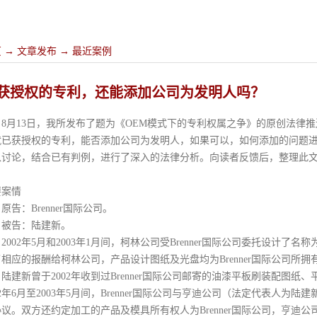
页
→
文章发布
→
最近案例
获授权的专利，还能添加公司为发明人吗？
8月13日，我所发布了题为《
OEM模式下的专利权属之争
》的原创法律推
就已获授权的专利，能否添加公司为发明人，如果可以，如何添加的问题
入讨论，结合已有判例，进行了深入的法律分析。向读者反馈后，整理此
要案情
原告：
Brenner国际公司。
被告：陆建新。
2002年5月和2003年1月间，柯林公司受Brenner国际公司委托设计了名
相应的报酬给柯林公司，产品设计图纸及光盘均为Brenner国际公司所拥
陆建新曾于
2002年收到过Brenner国际公司邮寄的油漆平板刷装配图
02年6月至2003年5月间，Brenner国际公司与
亨迪公司（法定代表人为陆建
协议。双方还约定加工的
产品及模具所有权人为
Brenner国际公司，亨迪