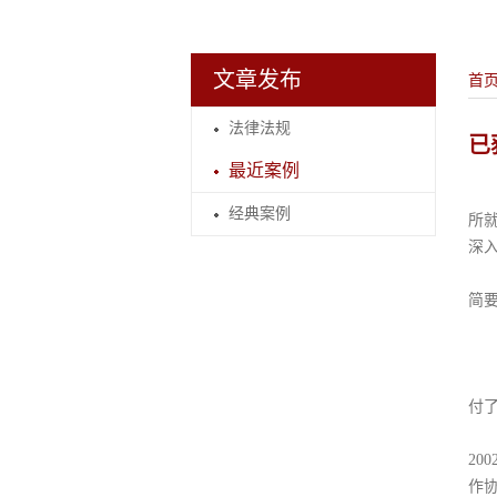
文章发布
首
法律法规
已
最近案例
经典案例
所
深
简
付了
20
作