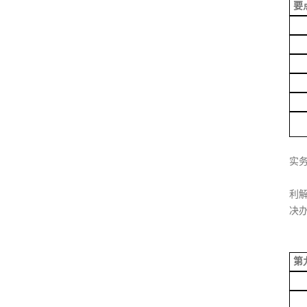
要
实
利
决
第
（
第