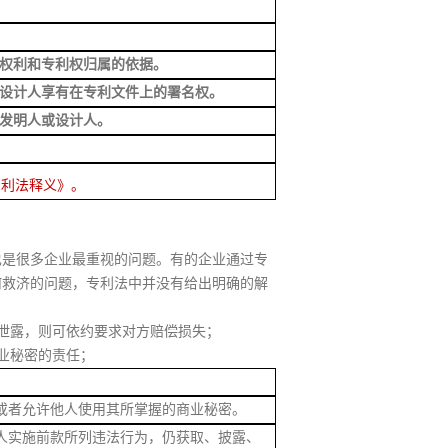
权利和专利权归属的依据。
者设计人享有在专利文件上的署名权。
为发明人或设计人。
专利法释义
》。
也是很多企业最重视的问题。有的企业通过专
何救济的问题，专利法中并没有给出明确的解
泄露，则可依约要求对方赔偿损失；
业秘密的责任；
者允许他人使用其所掌握的商业秘密。
实施前款所列违法行为，仍获取、披露、