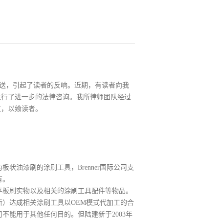
送，引起了读者的反响。近期，有读者向我
进行了进一步的法律咨询。我所律师团队经过
文，以飨读者。
称为板状油漆刷的涂刷工具，Brenner国际公司支
有。
纸、平板刷实物以及相关的涂刷工具配件等物品。
新）达成相关涂刷工具以
OEM模式代加工的合
公司不能用于其他
任何
目的。
但
陆建新于
2003年