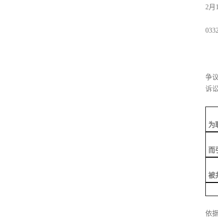
2月
03
争
诉
为
而
被
依