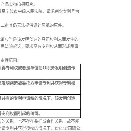
图为产品实物拍摄照片。
故诉至宁波市中级人民法院，请求判令专利号为
至二审其仍无法提供设计图纸的原件。
就谁应当是该发明创造的真正权利人而发生的
人民法院起诉，要求享有专利权从而形成民事
的审理范围：
获得专利权
或者是
单位把非职务发明创造作
该发明创造被委托方申请专利并获得专利权
其共有的专利申请权的情况下，该发明创造
得专利权而引起的纠纷。
与职工的关系，也不存在委托或合作关系，故不能
申请专利并获得授权的情况下，
Brenner国际公