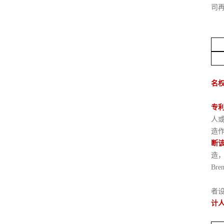
司
名
专
人
造
断
造
Bre
者
计