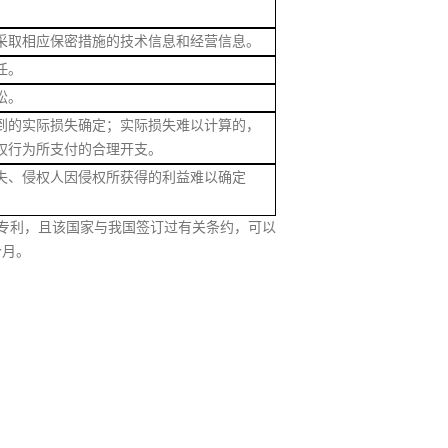
取相应保密措施的技术信息和经营信息。
任。
讼。
的实际损失确定；实际损失难以计算的，
权行为所支付的合理开支。
、侵权人因侵权所获得的利益难以确定
专利，且该国家与我国签订过有关条约，可以
个月。