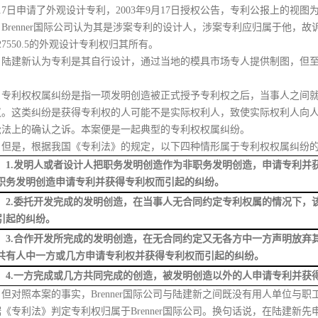
17日申请了外观设计专利，2003年9月17日授权公告，专利公报上的视
Brenner国际公司认为其是涉案专利的设计人，涉案专利应归属于他，
327550.5的外观设计专利权归其所有。
陆建新认为专利是其自行设计，通过当地的模具市场专人提供制图，但
专利权权属纠纷是指一项发明创造被正式授予专利权之后，当事人之间
议。这类纠纷是获得专利权的人可能不是实际权利人，致使实际权利人向
讼法上的确认之诉。本案便是一起典型的专利权权属纠纷。
但是，根据我国《专利法》的规定，以下四种情形属于专利权权属纠纷
1.发明人或者设计人把职务发明创造作为非职务发明创造，申请专利并
职务发明创造申请专利并获得专利权而引起的纠纷。
2.委托开发完成的发明创造，在当事人无合同约定专利权属的情况下，
引起的纠纷。
3.合作开发所完成的发明创造，在无合同约定又无各方中一方声明放弃
共有人中一方或几方申请专利权并获得专利权而引起的纠纷。
4.一方完成或几方共同完成的创造，被发明创造以外的人申请专利
并获
但对照本案的事实，
Brenner国际公司与陆建新之间既没有用人单位
据
《专利法》
判定专利权归属于
Brenner国际公司。
换句话说，在陆建新先