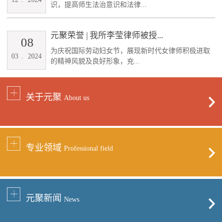
识，提高师生法治意识和法律...
元聚荣誉 | 我所李莹律师被授...
08
为庆祝国际劳动妇女节，展现新时代女律师积极进取
03
.
2024
的精神风貌及良好形象，充...
关于元聚
About us
专业领域
Professional field
元聚新闻
News