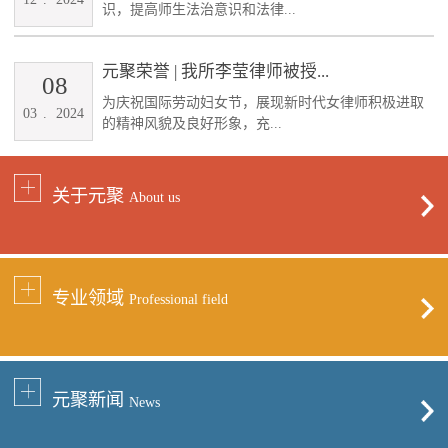
识，提高师生法治意识和法律...
元聚荣誉 | 我所李莹律师被授...
08
为庆祝国际劳动妇女节，展现新时代女律师积极进取
03
.
2024
的精神风貌及良好形象，充...
关于元聚
About us
专业领域
Professional field
元聚新闻
News