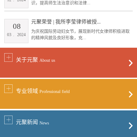
识，提高师生法治意识和法律...
元聚荣誉 | 我所李莹律师被授...
08
为庆祝国际劳动妇女节，展现新时代女律师积极进取
03
.
2024
的精神风貌及良好形象，充...
关于元聚
About us
专业领域
Professional field
元聚新闻
News