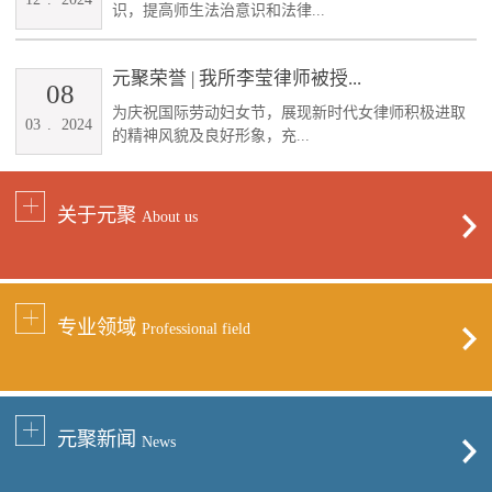
识，提高师生法治意识和法律...
元聚荣誉 | 我所李莹律师被授...
08
为庆祝国际劳动妇女节，展现新时代女律师积极进取
03
.
2024
的精神风貌及良好形象，充...
关于元聚
About us
专业领域
Professional field
元聚新闻
News