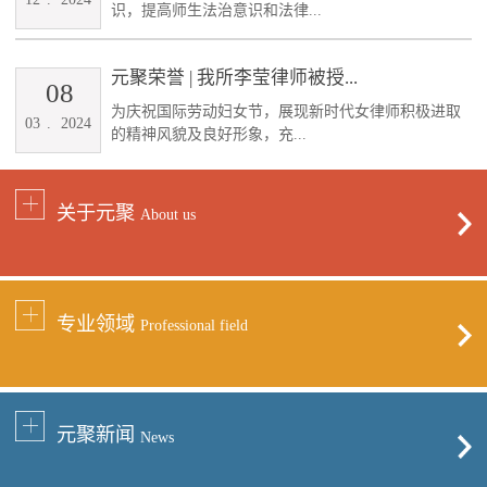
识，提高师生法治意识和法律...
元聚荣誉 | 我所李莹律师被授...
08
为庆祝国际劳动妇女节，展现新时代女律师积极进取
03
.
2024
的精神风貌及良好形象，充...
关于元聚
About us
专业领域
Professional field
元聚新闻
News