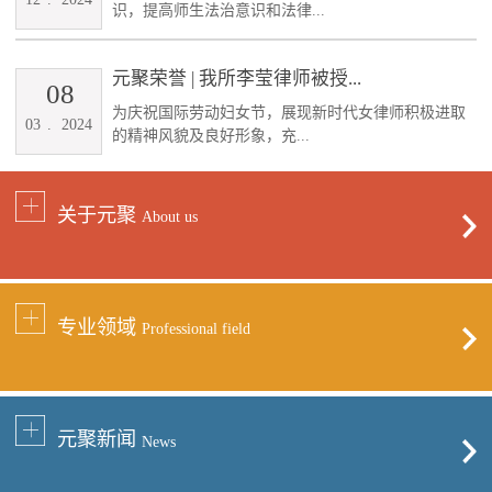
识，提高师生法治意识和法律...
元聚荣誉 | 我所李莹律师被授...
08
为庆祝国际劳动妇女节，展现新时代女律师积极进取
03
.
2024
的精神风貌及良好形象，充...
关于元聚
About us
专业领域
Professional field
元聚新闻
News