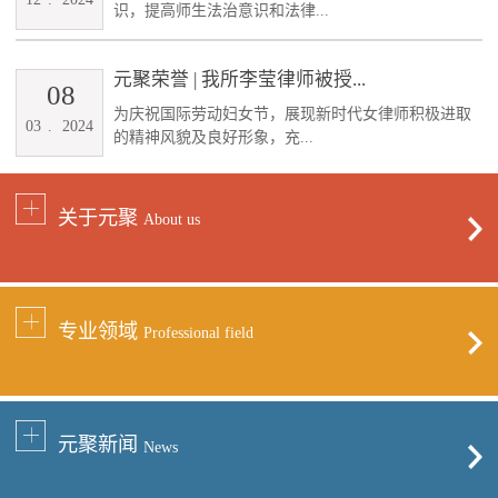
识，提高师生法治意识和法律...
元聚荣誉 | 我所李莹律师被授...
08
为庆祝国际劳动妇女节，展现新时代女律师积极进取
03
.
2024
的精神风貌及良好形象，充...
关于元聚
About us
专业领域
Professional field
元聚新闻
News