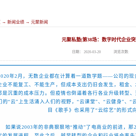
页
→
新闻业绩
→
元聚新闻
元聚私塾|第38场：数字时代企业
日期：
2020-03-20
浏览次数:
2020年2月，无数企业都在计算着一道数学题——公司的
企业不能复工、不能生产，但成本支出仍旧会发生，租金、
都是沉重的成本压力。
但疫情也倒逼着各行各业升级转型、
门的“云”上生活涌入人们的视野，“云课堂”、“云健身”、
目《歌手》也采用了“云综艺”的形式
如果说2003年的非典狠狠地“推动”了电商业的前进，那
代的发展进程，至此之后，越早转型的企业和行业将会率先