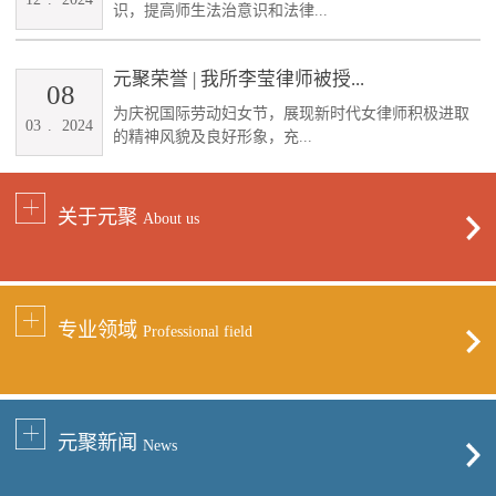
识，提高师生法治意识和法律...
元聚荣誉 | 我所李莹律师被授...
08
为庆祝国际劳动妇女节，展现新时代女律师积极进取
03
.
2024
的精神风貌及良好形象，充...
关于元聚
About us
专业领域
Professional field
元聚新闻
News