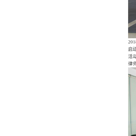
2
启
活
律