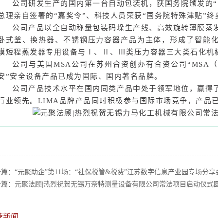
公司研发生产的国内第一台自动包装机，获国务院颁发的“
总理亲自签署的“嘉奖令”、科技人员荣获“国务院特殊津贴”终
公司产品以全自动称量包装码垛生产线、高效旋转薄膜蒸
卧式釜、换热器、不锈钢压力容器产品为主体，形成了智能
膜短程蒸发器专用设备与Ⅰ、Ⅱ、Ⅲ类压力容器三大类石化机
公司与美国MSA公司在苏州合资创办有合资公司“MSA
安”安全设备产品已成为国际、国内著名品牌。
公司产品技术水平在国内同类产品中处于领军地位，赢得
行业领先。LIMA品牌产品同时积极参与国际市场竞争，产品
一篇：
“元聚助企”第11场：“社保税管&税费”江苏数字信息产业园专场分享
一篇：
元聚法顾|热烈祝贺无锡万奈特测量设备有限公司常法项目启动仪式
荐新闻