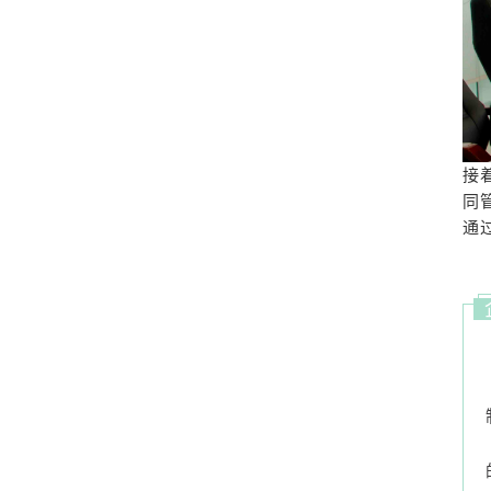
接
同
通