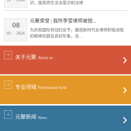
识，提高师生法治意识和法律...
元聚荣誉 | 我所李莹律师被授...
08
为庆祝国际劳动妇女节，展现新时代女律师积极进取
03
.
2024
的精神风貌及良好形象，充...
关于元聚
About us
专业领域
Professional field
元聚新闻
News