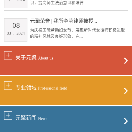
识，提高师生法治意识和法律...
元聚荣誉 | 我所李莹律师被授...
08
为庆祝国际劳动妇女节，展现新时代女律师积极进取
03
.
2024
的精神风貌及良好形象，充...
关于元聚
About us
专业领域
Professional field
元聚新闻
News