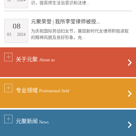
识，提高师生法治意识和法律...
元聚荣誉 | 我所李莹律师被授...
08
为庆祝国际劳动妇女节，展现新时代女律师积极进取
03
.
2024
的精神风貌及良好形象，充...
关于元聚
About us
专业领域
Professional field
元聚新闻
News