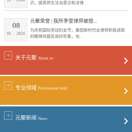
识，提高师生法治意识和法律...
元聚荣誉 | 我所李莹律师被授...
08
为庆祝国际劳动妇女节，展现新时代女律师积极进取
03
.
2024
的精神风貌及良好形象，充...
关于元聚
About us
专业领域
Professional field
元聚新闻
News