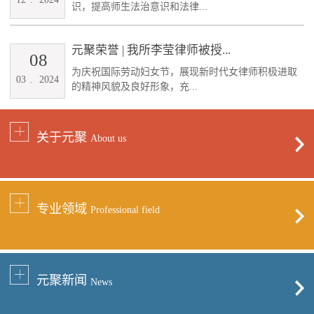
识，提高师生法治意识和法律...
元聚荣誉 | 我所李莹律师被授...
08
为庆祝国际劳动妇女节，展现新时代女律师积极进取
03
.
2024
的精神风貌及良好形象，充...
关于元聚
About us
专业领域
Professional field
元聚新闻
News