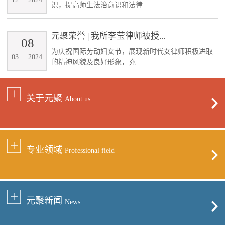
识，提高师生法治意识和法律...
元聚荣誉 | 我所李莹律师被授...
08
为庆祝国际劳动妇女节，展现新时代女律师积极进取
03
.
2024
的精神风貌及良好形象，充...
关于元聚
About us
专业领域
Professional field
元聚新闻
News