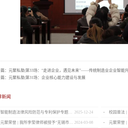
一篇：
元聚私塾|第33场：“走进企业，遇见未来”——传统制造业企业智能
一篇：
元聚私塾|第31场：企业核心能力建设与发展
荐新闻
智能制造法律风险防范与专利保护专题分享会
2025
-
12
-
24
校园普法 
元聚荣誉 | 我所李莹律师被授予“无锡市优秀女律师”荣誉称号
2024
-
03
-
08