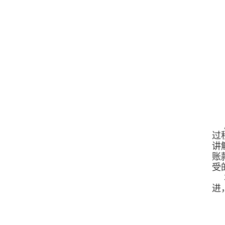
过
讲
账
受
进