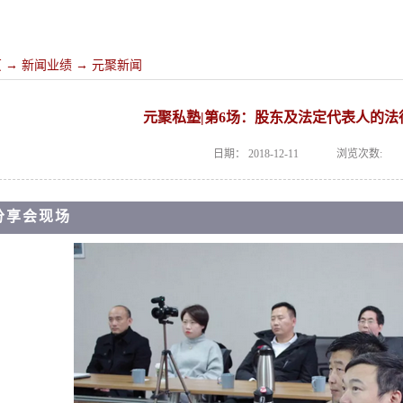
页
→
新闻业绩
→
元聚新闻
元聚私塾|第6场：股东及法定代表人的法
日期：
2018-12-11
浏览次数:
分享会现场