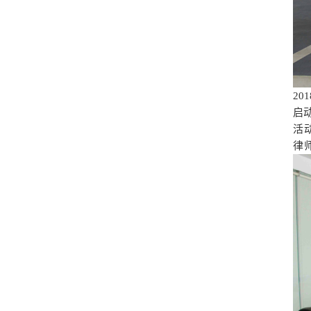
2
启
活
律