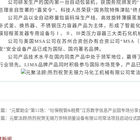
公司研发生产的国内第一台自动包装机，获国务院颁发的“
总理亲自签署的“嘉奖令”、科技人员荣获“国务院特殊津贴”终
公司产品以全自动称量包装码垛生产线、高效旋转薄膜蒸
卧式釜、换热器、不锈钢压力容器产品为主体，形成了智能
膜短程蒸发器专用设备与Ⅰ、Ⅱ、Ⅲ类压力容器三大类石化机
公司与美国MSA公司在苏州合资创办有合资公司“MSA
安”安全设备产品已成为国际、国内著名品牌。
公司产品技术水平在国内同类产品中处于领军地位，赢得
行业领先。LIMA品牌产品同时积极参与国际市场竞争，产品
一篇：
“元聚助企”第11场：“社保税管&税费”江苏数字信息产业园专场分享
一篇：
元聚法顾|热烈祝贺无锡万奈特测量设备有限公司常法项目启动仪式
荐新闻