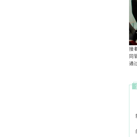
接
同
通