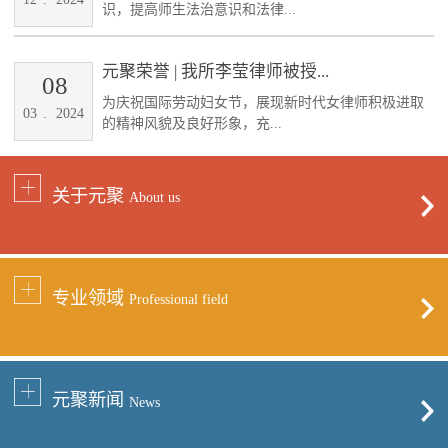
识，提高师生法治意识和法律...
元聚荣誉 | 我所李莹律师被授...
08
为庆祝国际劳动妇女节，展现新时代女律师积极进取
03
.
2024
的精神风貌及良好形象，充...
关于元聚
About us
专业领域
Professional field
元聚新闻
News