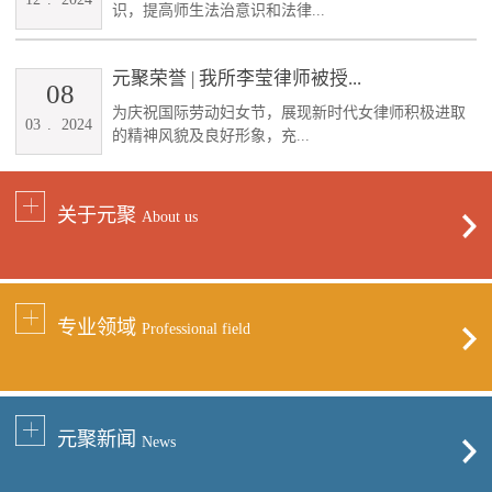
识，提高师生法治意识和法律...
元聚荣誉 | 我所李莹律师被授...
08
为庆祝国际劳动妇女节，展现新时代女律师积极进取
03
.
2024
的精神风貌及良好形象，充...
关于元聚
About us
专业领域
Professional field
元聚新闻
News