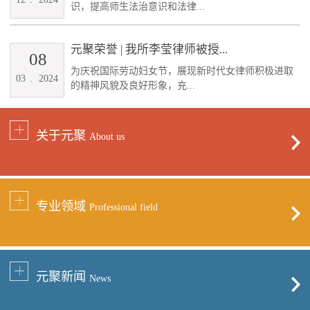
识，提高师生法治意识和法律...
元聚荣誉 | 我所李莹律师被授...
08
为庆祝国际劳动妇女节，展现新时代女律师积极进取
03
.
2024
的精神风貌及良好形象，充...
关于元聚
About us
专业领域
Professional field
元聚新闻
News