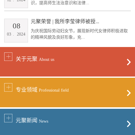
识，提高师生法治意识和法律...
元聚荣誉 | 我所李莹律师被授...
08
为庆祝国际劳动妇女节，展现新时代女律师积极进取
03
.
2024
的精神风貌及良好形象，充...
关于元聚
About us
专业领域
Professional field
元聚新闻
News