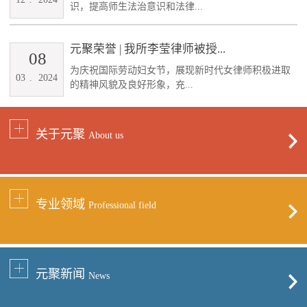
识，提高师生法治意识和法律...
元聚荣誉 | 我所李莹律师被授...
08
为庆祝国际劳动妇女节，展现新时代女律师积极进取
03
.
2024
的精神风貌及良好形象，充...
关于元聚
About us
专业领域
Professional field
元聚新闻
News