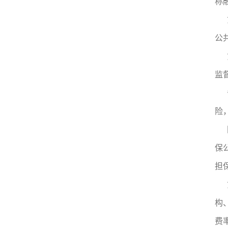
称
公
监
险
保
担
构
费