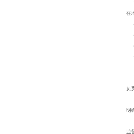
在
负
明
监