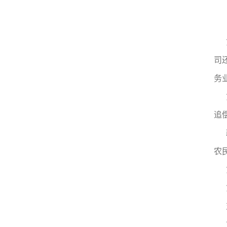
司
务
追
农