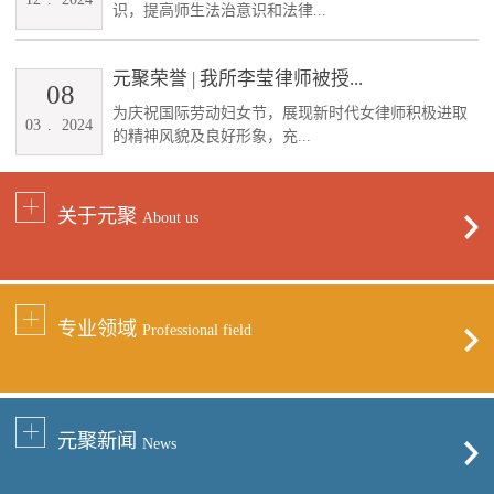
识，提高师生法治意识和法律...
元聚荣誉 | 我所李莹律师被授...
08
为庆祝国际劳动妇女节，展现新时代女律师积极进取
03
.
2024
的精神风貌及良好形象，充...
关于元聚
About us
专业领域
Professional field
元聚新闻
News