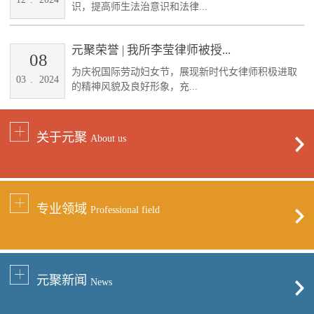
识，提高师生法治意识和法律...
元聚荣誉 | 我所李莹律师被授...
08
为庆祝国际劳动妇女节，展现新时代女律师积极进取
03
.
2024
的精神风貌及良好形象，充...
关于元聚
About us
专业领域
Professional field
元聚新闻
News