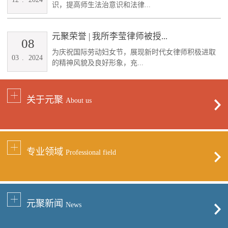
识，提高师生法治意识和法律...
元聚荣誉 | 我所李莹律师被授...
08
为庆祝国际劳动妇女节，展现新时代女律师积极进取
03
.
2024
的精神风貌及良好形象，充...
关于元聚
About us
专业领域
Professional field
元聚新闻
News