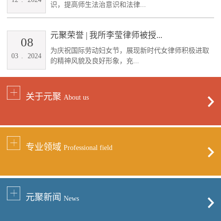
识，提高师生法治意识和法律...
元聚荣誉 | 我所李莹律师被授...
08
为庆祝国际劳动妇女节，展现新时代女律师积极进取
03
.
2024
的精神风貌及良好形象，充...
关于元聚
About us
专业领域
Professional field
元聚新闻
News