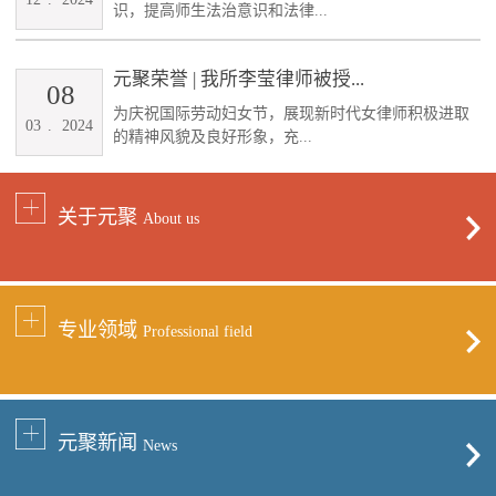
识，提高师生法治意识和法律...
元聚荣誉 | 我所李莹律师被授...
08
为庆祝国际劳动妇女节，展现新时代女律师积极进取
03
.
2024
的精神风貌及良好形象，充...
关于元聚
About us
专业领域
Professional field
元聚新闻
News