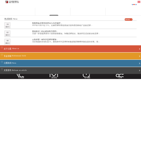
热点新闻
/News
MORE +
智能制造法律风险防范与专利保护...
24
2025年12月23日下午，无锡市律师协会梁溪分会科技创新和产业链法律...
12
2025
.
校园普法 | 别让欺凌成为你的...
关于元聚
新闻业绩
专业领域
文章发布
02
为进一步加强未成年人思想道德建设，传播法律知识，提高师生法治意识和法律...
12
2024
.
元聚荣誉 | 我所李莹律师被授...
08
为庆祝国际劳动妇女节，展现新时代女律师积极进取的精神风貌及良好形象，充...
03
2024
.
关于元聚
About us
专业领域
Professional field
元聚新闻
News
文章发布
Release an article
打电话
发短信
查地图
分享