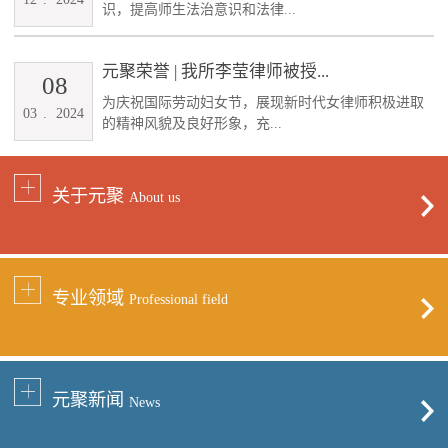
识，提高师生法治意识和法律...
元聚荣誉 | 我所李莹律师被授...
08
为庆祝国际劳动妇女节，展现新时代女律师积极进取
03
.
2024
的精神风貌及良好形象，充...
关于元聚
About us
专业领域
Professional field
元聚新闻
News