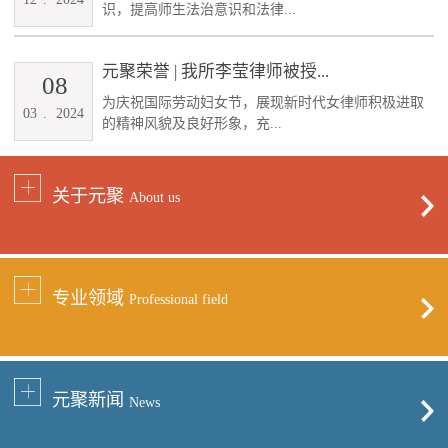
识，提高师生法治意识和法律...
元聚荣誉 | 我所李莹律师被授...
08
为庆祝国际劳动妇女节，展现新时代女律师积极进取
03
.
2024
的精神风貌及良好形象，充...
关于元聚
About us
专业领域
Professional field
元聚新闻
News