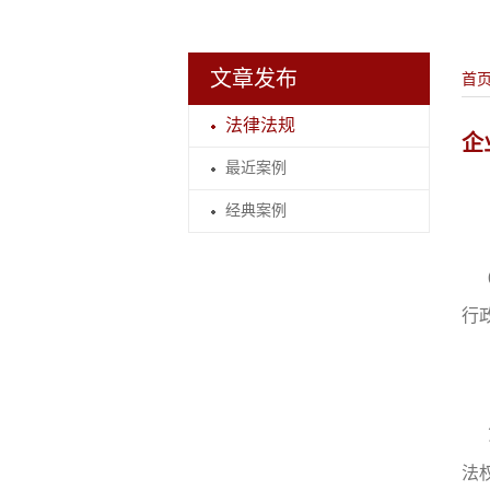
文章发布
首
法律法规
企
最近案例
经典案例
行
法