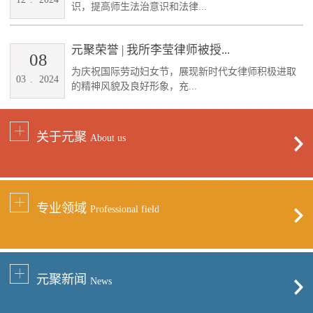
识，提高师生法治意识和法律...
元聚荣誉 | 我所李莹律师被授...
08
为庆祝国际劳动妇女节，展现新时代女律师积极进取
03
.
2024
的精神风貌及良好形象，充...
关于元聚
About us
专业领域
Professional field
元聚新闻
News