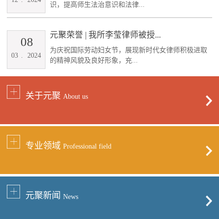
识，提高师生法治意识和法律...
元聚荣誉 | 我所李莹律师被授...
08
为庆祝国际劳动妇女节，展现新时代女律师积极进取
03
.
2024
的精神风貌及良好形象，充...
关于元聚
About us
专业领域
Professional field
元聚新闻
News