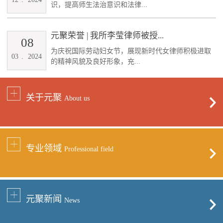
识，提高师生法治意识和法律...
元聚荣誉 | 我所李莹律师被授...
08
为庆祝国际劳动妇女节，展现新时代女律师积极进取
03
.
2024
的精神风貌及良好形象，充...
关于元聚
About us
专业领域
Professional field
元聚新闻
News