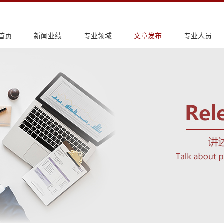
首页
新闻业绩
专业领域
文章发布
专业人员