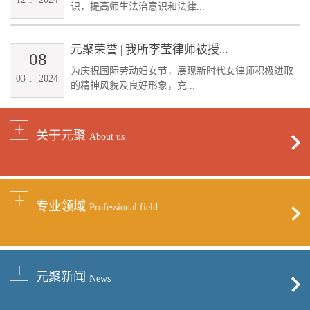
识，提高师生法治意识和法律...
元聚荣誉 | 我所李莹律师被授...
08
为庆祝国际劳动妇女节，展现新时代女律师积极进取
03
.
2024
的精神风貌及良好形象，充...
关于元聚
About us
专业领域
Professional field
元聚新闻
News