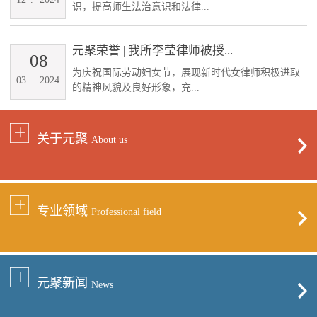
识，提高师生法治意识和法律...
元聚荣誉 | 我所李莹律师被授...
08
为庆祝国际劳动妇女节，展现新时代女律师积极进取
03
.
2024
的精神风貌及良好形象，充...
关于元聚
About us
专业领域
Professional field
元聚新闻
News