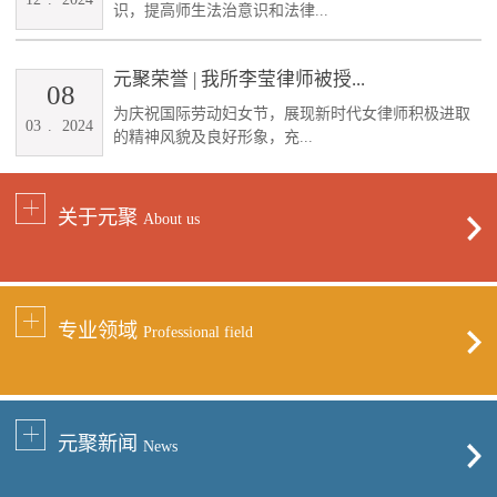
识，提高师生法治意识和法律...
元聚荣誉 | 我所李莹律师被授...
08
为庆祝国际劳动妇女节，展现新时代女律师积极进取
03
.
2024
的精神风貌及良好形象，充...
关于元聚
About us
专业领域
Professional field
元聚新闻
News